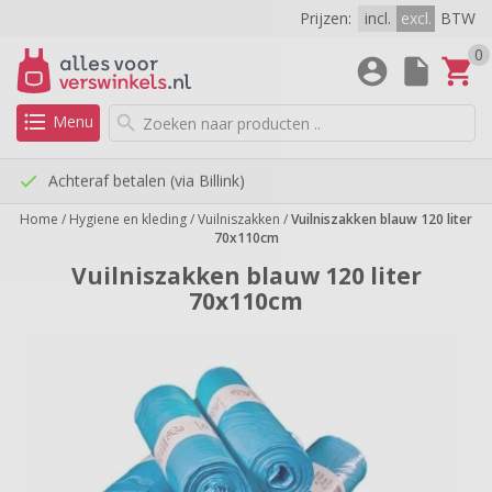
Prijzen:
incl.
excl.
BTW
0
account_circle
insert_drive_file
shopping_cart
check
Achteraf betalen (via Billink)
check
Gratis verzending vanaf €225,-
format_list_bulleted
Menu
search
check
Met keurmerk: topservice!
check
Meer dan 60 jaar ervaring
check
Achteraf betalen (via Billink)
check
Gratis verzending vanaf €225,-
Home
/
Hygiene en kleding
/
Vuilniszakken
/
Vuilniszakken blauw 120 liter
70x110cm
Vuilniszakken blauw 120 liter
70x110cm