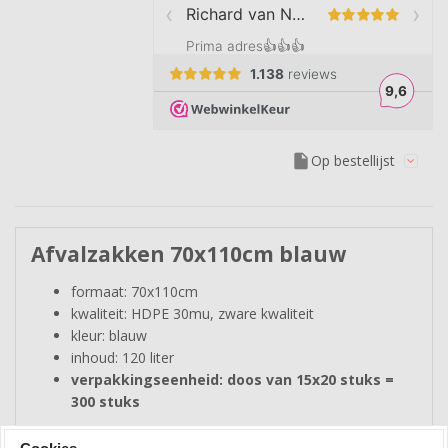
insert_drive_file
Op bestellijst
Afvalzakken 70x110cm blauw
formaat: 70x110cm
kwaliteit: HDPE 30mu, zware kwaliteit
kleur: blauw
inhoud: 120 liter
verpakkingseenheid: doos van 15x20 stuks =
300 stuks