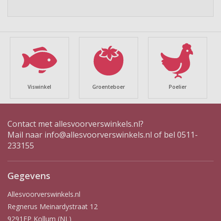
chevron_left
chevron_right
Viswinkel
Groenteboer
Poelier
Contact met allesvoorverswinkels.nl?
Mail naar
info@allesvoorverswinkels.nl
of bel 0511-
233155
Gegevens
Allesvoorverswinkels.nl
Regnerus Meinardystraat 12
9291EP Kollum (NL)