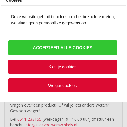
Cookies
Deze website gebruikt cookies om het bezoek te meten,
we slaan geen persoonlijke gegevens op
Op werkdagen vóór 13.00 uur besteld, vandaag
check_circle
verzonden (90% van de orders)
ACCEPTEER ALLE COOKIES
Lid van Webwinkelkeur, de beste service
check_circle
60 jaar ervaring
check_circle
Achteraf betalen via Billink
check_circle
Kies je cookies
Gratis verzending Nederland vanaf €225,-ex. btw
check_circle
(Gratis verzending Belgie vanaf €399,-)
Weiger cookies
Advies nodig?
Vragen over een product? Of wil je iets anders weten?
Gewoon vragen!
Bel
0511-233155
(werkdagen 9 - 16.00 uur) of stuur een
bericht:
info@allesvoorverswinkels.nl