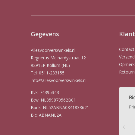
Gegevens
Klant
Contact
Allesvoorverswinkels.nl
Verzend
Regnerus Meinardystraat 12
Opmerki
9291EP Kollum (NL)
Retourn
Tel: 0511-233155
info@allesvoorverswinkels.nl
Kvk: 74395343
Btw: NL859879562B01
Bank: NL52ABNA0841833621
Bic: ABNANL2A