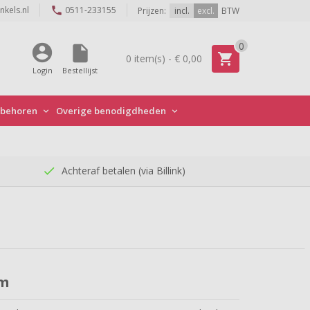
phone
nkels.nl
0511-233155
Prijzen:
incl.
excl.
BTW
0
account_circle
insert_drive_file
shopping_cart
0 item(s) - € 0,00
Login
Bestellijst
ebehoren
Overige benodigdheden


check
Achteraf betalen (via Billink)
cm