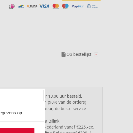
insert_drive_file
Op bestellijst
Op werkdagen vóór 13.00 uur besteld,
check_circle
vandaag verzonden (90% van de orders)
Lid van Webwinkelkeur, de beste service
check_circle
gegevens op
60 jaar ervaring
check_circle
Achteraf betalen via Billink
check_circle
Gratis verzending Nederland vanaf €225,-ex.
check_circle
btw (Gratis verzending Belgie vanaf €399,-)