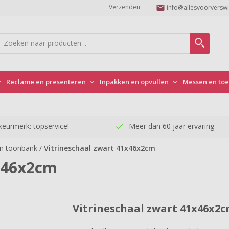
Verzenden
email
info@allesvoorverswi
search
Reclame en presenteren
Inpakken en opvullen
Messen en to



keurmerk: topservice!
check
Meer dan 60 jaar ervaring
en toonbank
/
Vitrineschaal zwart 41x46x2cm
1x46x2cm
Vitrineschaal zwart 41x46x2