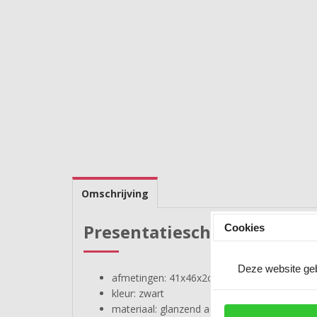
Omschrijving
Presentatieschaal 41x46x2
Cookies
Deze website geb
afmetingen: 41x46x2cm
kleur: zwart
materiaal: glanzend acryl