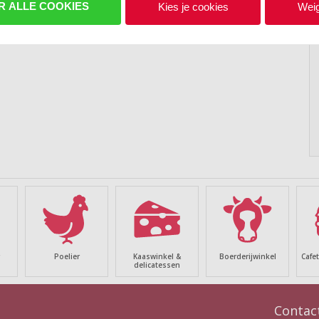
R ALLE COOKIES
Kies je cookies
Weig
Poelier
Kaaswinkel &
Boerderijwinkel
Cafe
delicatessen
Contact