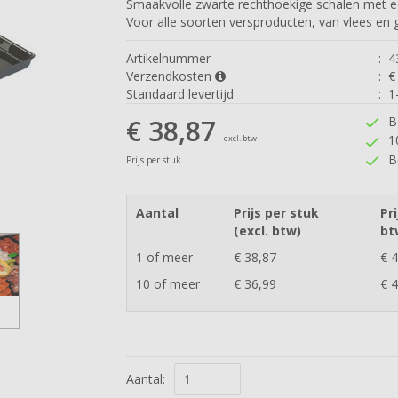
Smaakvolle zwarte rechthoekige schalen met e
Voor alle soorten versproducten, van vlees en
Artikelnummer
:
4
Verzendkosten
:
Standaard levertijd
:
1
€ 38,87
B
check
1
excl. btw
check
B
check
Prijs per stuk
Aantal
Prijs per stuk
Pri
(excl. btw)
bt
1 of meer
€ 38,87
€ 
10 of meer
€ 36,99
€ 
Aantal: