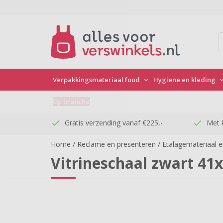
Verpakkingsmateriaal food
Hygiene en kleding

Op branche

check
Gratis verzending vanaf €225,-
check
Met 
Home
/
Reclame en presenteren
/
Etalagemateriaal 
Vitrineschaal zwart 4