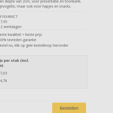
en diepte van 2cm, voor presentatie en toonbank.
 gevogelte, maar ook voor hapjes en snacks.
3193490CT
€
7,95
-2 werkdagen
este kwaliteit > beste prijs
00% tevreden-garantie
estel nu, klik op gele bestelknop hieronder
js per stuk (incl.
w)
47,03
44,76
Bestellen