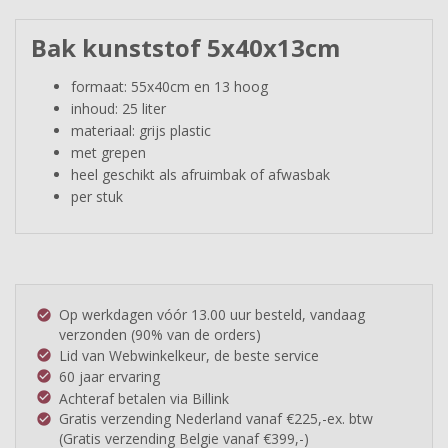
Bak kunststof 5x40x13cm
formaat: 55x40cm en 13 hoog
inhoud: 25 liter
materiaal: grijs plastic
met grepen
heel geschikt als afruimbak of afwasbak
per stuk
Op werkdagen vóór 13.00 uur besteld, vandaag
check_circle
verzonden (90% van de orders)
Lid van Webwinkelkeur, de beste service
check_circle
60 jaar ervaring
check_circle
Achteraf betalen via Billink
check_circle
Gratis verzending Nederland vanaf €225,-ex. btw
check_circle
(Gratis verzending Belgie vanaf €399,-)