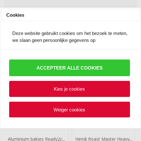
Cookies
Advies nodig?
Vragen over een product? Of wil je iets anders weten?
Deze website gebruikt cookies om het bezoek te meten,
Gewoon vragen!
we slaan geen persoonlijke gegevens op
Bel
0511-233155
(werkdagen 9 - 16.00 uur) of stuur een
bericht:
info@allesvoorverswinkels.nl
ACCEPTEER ALLE COOKIES
Klanten bestelden ook:
Kies je cookies
Weiger cookies
Aluminium bakjes Ready2c...
Hendi Roast Master Heavy...