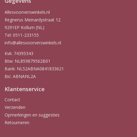
Gegevens
Allesvoorverswinkels.nl
Regnerus Meinardystraat 12
9291EP Kollum (NL)
Tel: 0511-233155
info@allesvoorverswinkels.nl
Kvk: 74395343
Btw: NL859879562B01
Bank: NL52ABNA0841833621
Bic: ABNANL2A
Klantenservice
Contact
Verzenden
Opmerkingen en suggesties
Retourneren