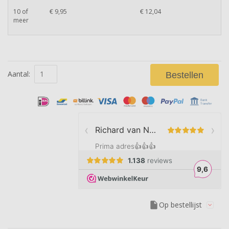
10 of
€ 9,95
€ 12,04
meer
Aantal:
Bestellen
insert_drive_file
Op bestellijst