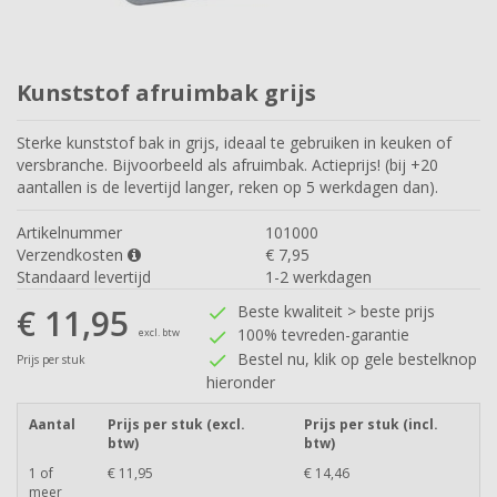
Kunststof afruimbak grijs
Sterke kunststof bak in grijs, ideaal te gebruiken in keuken of
versbranche. Bijvoorbeeld als afruimbak. Actieprijs! (bij +20
aantallen is de levertijd langer, reken op 5 werkdagen dan).
Artikelnummer
101000
Verzendkosten
€
7,95
Standaard levertijd
1-2 werkdagen
€ 11,95
Beste kwaliteit > beste prijs
check
100% tevreden-garantie
excl. btw
check
Bestel nu, klik op gele bestelknop
check
Prijs per stuk
hieronder
Aantal
Prijs per stuk (excl.
Prijs per stuk (incl.
btw)
btw)
1 of
€ 11,95
€ 14,46
meer