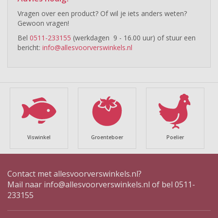
Vragen over een product? Of wil je iets anders weten?
Gewoon vragen!
Bel
0511-233155
(werkdagen 9 - 16.00 uur) of stuur een
bericht:
info@allesvoorverswinkels.nl
chevron_left
chevron_right
Groenteboer
Poelier
Kaaswinkel &
delicatessen
Contact met allesvoorverswinkels.nl?
Mail naar
info@allesvoorverswinkels.nl
of bel 0511-
233155