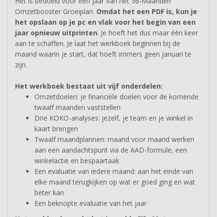
Het is bedoeld voor één jaar van het 36-Maanden
Omzetbooster Groeiplan.
Omdat het een PDF is, kun je
het opslaan op je pc en vlak voor het begin van een
jaar opnieuw uitprinten
. Je hoeft het dus maar één keer
aan te schaffen. Je laat het werkboek beginnen bij de
maand waarin je start, dat hoeft immers geen januari te
zijn.
Het werkboek bestaat uit vijf onderdelen:
Omzetdoelen: je financiële doelen voor de komende
twaalf maanden vaststellen
Drie KOKO-analyses: jezelf, je team en je winkel in
kaart brengen
Twaalf maandplannen: maand voor maand werken
aan een aandachtspunt via de AAD-formule, een
winkelactie en bespaartaak
Een evaluatie van iedere maand: aan het einde van
elke maand terugkijken op wat er goed ging en wat
beter kan
Een beknopte evaluatie van het jaar