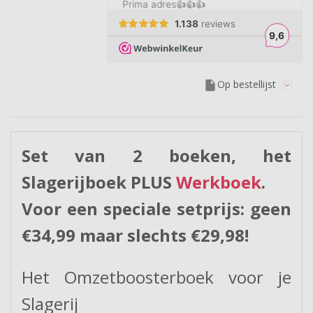
insert_drive_file
Op bestellijst
Set van 2 boeken, het
Slagerijboek PLUS
Werkboek
.
Voor een speciale setprijs: geen
€34,99 maar slechts €29,98!
Het Omzetboosterboek voor je
Slagerij