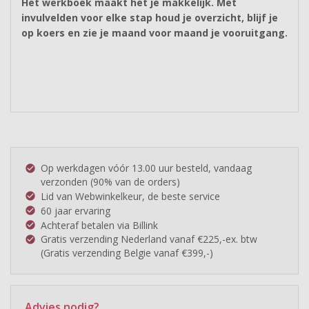
Het werkboek maakt het je makkelijk. Met
invulvelden voor elke stap houd je overzicht, blijf je
op koers en zie je maand voor maand je vooruitgang.
Op werkdagen vóór 13.00 uur besteld, vandaag
check_circle
verzonden (90% van de orders)
Lid van Webwinkelkeur, de beste service
check_circle
60 jaar ervaring
check_circle
Achteraf betalen via Billink
check_circle
Gratis verzending Nederland vanaf €225,-ex. btw
check_circle
(Gratis verzending Belgie vanaf €399,-)
Advies nodig?